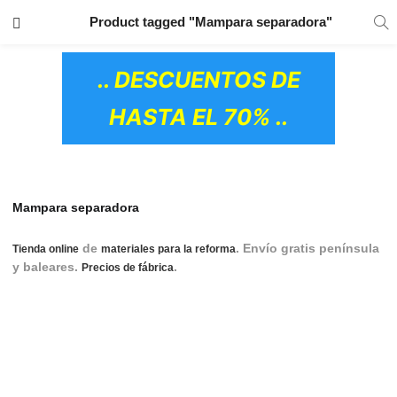
TRANSPORTE GRATIS
EN TODOS LOS
Product tagged "Mampara separadora"
PRODUCTOS
.. DESCUENTOS DE
HASTA EL 70% ..
Mampara separadora
de
. Envío gratis península
Tienda online
materiales para la reforma
y baleares.
.
mamparas protectoras, mampara
Precios de fábrica
protectora, mampara separadora, mamparas separadoras,
mampara de proteccion, mamparas de proteccion, mampara
de separacion, mamparas de separacion, mampara
anticocntagio, mamparas anticontagio, mampara anti
contagio, mamparas anti contagio, mampara proteccion
OS CERÁMICOS)
oficina, mamparas proteccion oficina, mampara proteccion
covid, mamapras proteccion covid, mampara protectora