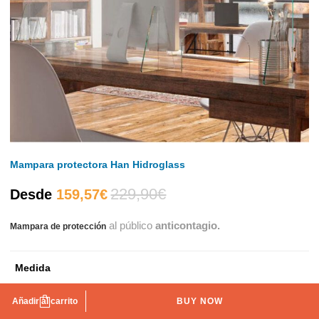
Mampara protectora Han Hidroglass
229,90
€
El
El
Desde
159,57
€
al público
anticontagio.
Mampara de protección
precio
precio
actual
original
Medida
es:
era:
80x70 cm
100x70 cm
120x70 cm
140x70 cm
Añadir al carrito
BUY NOW