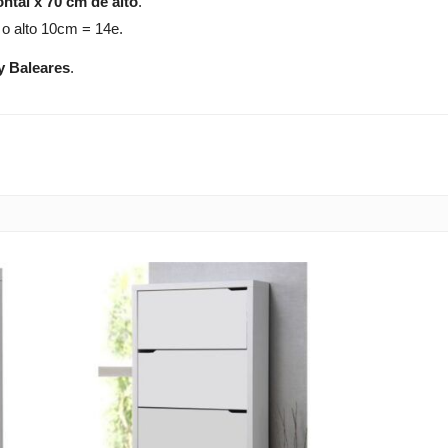
ontal x 70 cm de alto
.
 o alto 10cm = 14e.
y Baleares
.