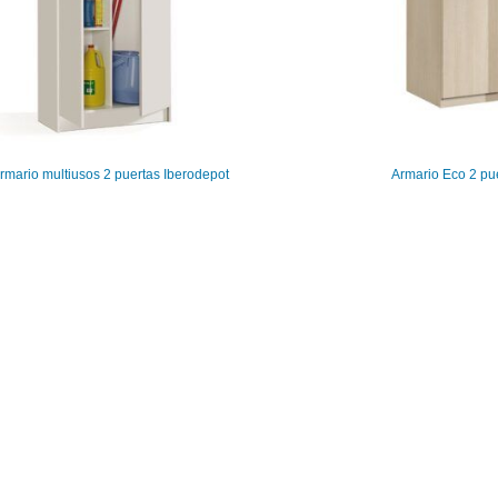
rmario multiusos 2 puertas Iberodepot
Armario Eco 2 pu
0
0