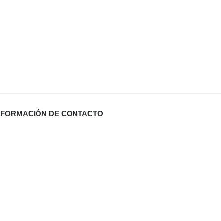
NFORMACIÓN DE CONTACTO
Carrer Miquel Santandreu 27 bj. (España)
info@defabricadirecto.com
formas Mallorca