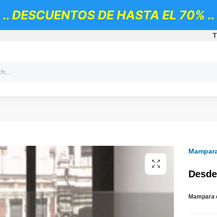
.. DESCUENTOS DE HASTA EL 70% ..
T
Mampara
Desde
Mampara d