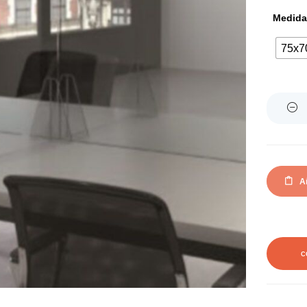
Medida
75x7
Quantity
Añ
C