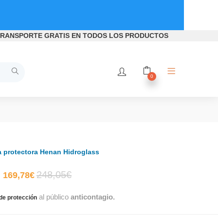
RANSPORTE GRATIS
EN TODOS LOS PRODUCTOS
0
 protectora Henan Hidroglass
El
El
248,05
€
169,78
€
al público
anticontagio.
precio
precio
e protección