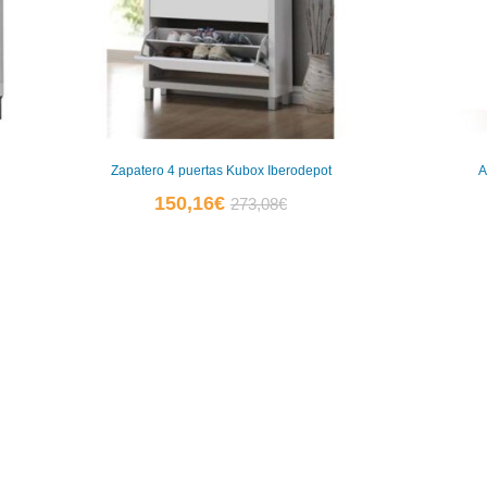
Zapatero 4 puertas Kubox Iberodepot
A
El
El
150,16
€
273,08
€
precio
precio
actual
original
es:
era:
150,16€.
273,08€.