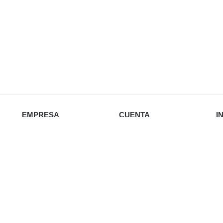
EMPRESA
CUENTA
I
Nosotros
Iniciar sesión
Política de privacidad
Favoritos
Envío y devoluciones
Carrito
Re
Política de cookies