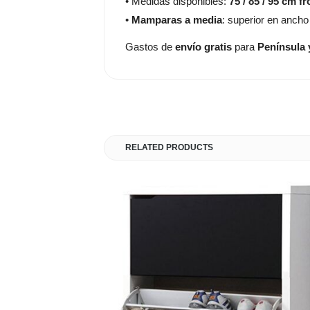
• Medidas disponibles:
75 / 85 / 95 cm fr
•
Mamparas a media
: superior en ancho
Gastos de
envío gratis
para
Península 
RELATED PRODUCTS