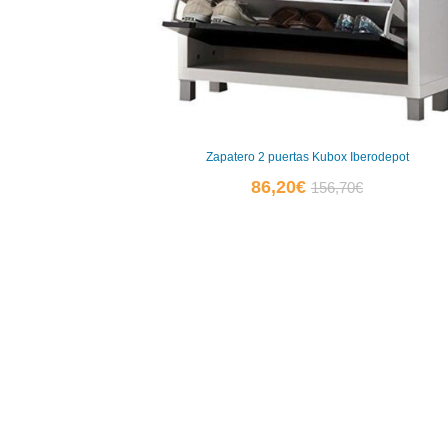
Zapatero 2 puertas Kubox Iberodepot
El
El
86,20
€
156,70
€
precio
precio
actual
original
es:
era:
86,20€.
156,70€.