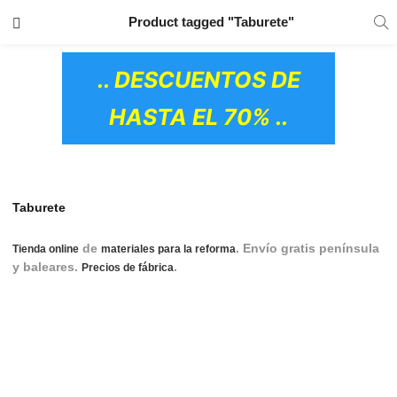
TRANSPORTE GRATIS
EN TODOS LOS
Product tagged "Taburete"
PRODUCTOS
.. DESCUENTOS DE
HASTA EL 70% ..
Taburete
de
. Envío gratis península
Tienda online
materiales para la reforma
y baleares.
.
sillas, silla, silla de comedor,
Precios de fábrica
sillas de comedor, silla comedor, sillas comedor, silla para
comedor, sillas para comedor, silla para mesa de comedor,
sillas para mesa de comedor, silla cocina, sillas cocina, silla
de cocina, sillas de cocina, silla para mesa de cocina, sillas
para mesa de cocina, silla de oficina, silla oficina, sillas de
OS CERÁMICOS)
oficina, sillas oficina, sillas para oficina, sillas para oficinas,
ailla de escritorio, sillas de escritorio, silla escritorio, sillas