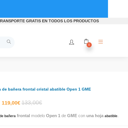
RANSPORTE GRATIS
EN TODOS LOS PRODUCTOS
0
de bañera frontal cristal abatible Open 1 GME
El
El
133,00
€
119,00
€
frontal
modelo
Open 1
de
GME
con
una hoja
.
precio
precio
de bañera
abatible