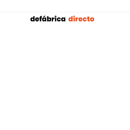
Sobalref SL B16604134 © Copyright 2021 | Tienda 
Blog tendencias y actualidad construcción:
Mampar
,
Porteros Automáticos Mallorca
Instalaciones Multicapa Mal
,
,
Antenistas Mallorca
Bañera por Ducha Mallorca
Electricis
,
,
Mallorca
Reformas Baños Mallorca
Tejados y Cubiertas Ma