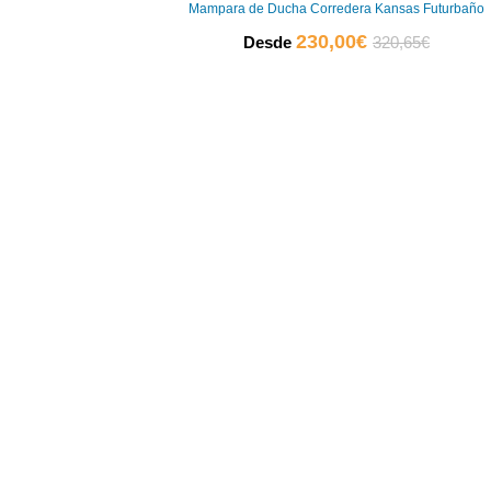
Mampara de Ducha Corredera Kansas Futurbaño
El
El
230,00
€
Desde
320,65
€
precio
precio
actual
original
es:
era:
230,00€.
320,65€.