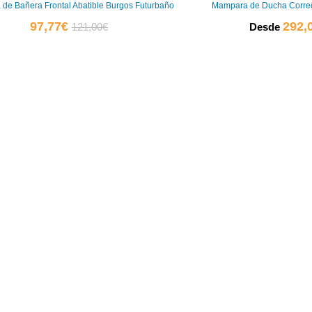
de Bañera Frontal Abatible Burgos Futurbaño
Mampara de Ducha Corre
El
El
97,77
€
292,
121,00
€
Desde
precio
precio
actual
original
0
es:
era:
97,77€.
121,00€.
0