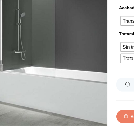
Acabado
Tran
Tratami
Sin t
Trata
Quantity
Añ