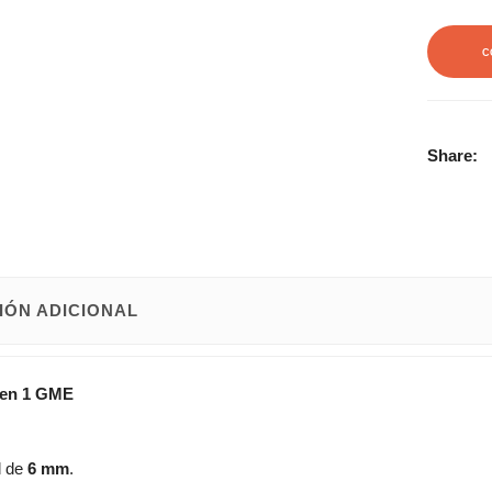
C
Share:
IÓN ADICIONAL
en 1 GME
d de
6 mm
.