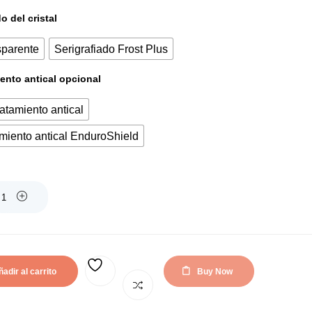
actual
original
 del cristal
es:
era:
sparente
Serigrafiado Frost Plus
119,00€.
133,00€.
ento antical opcional
ratamiento antical
miento antical EnduroShield
adir al carrito
Buy Now
AÑADIR A LA LISTA DE DESEOS