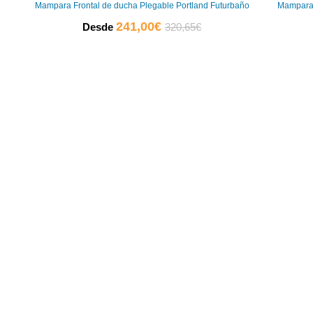
Mampara Frontal de ducha Plegable Portland Futurbaño
Mampara 
El
El
241,00
€
Desde
320,65
€
precio
precio
actual
original
es:
era:
241,00€.
320,65€.