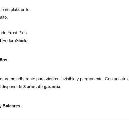
 en plata brillo.
lto.
iado Frost Plus.
l
EnduroShield.
años
.
tora no adherente para vidrios, invisible y permanente. Con una úni
al dispone de
3 años de garantía
.
y Baleares
.