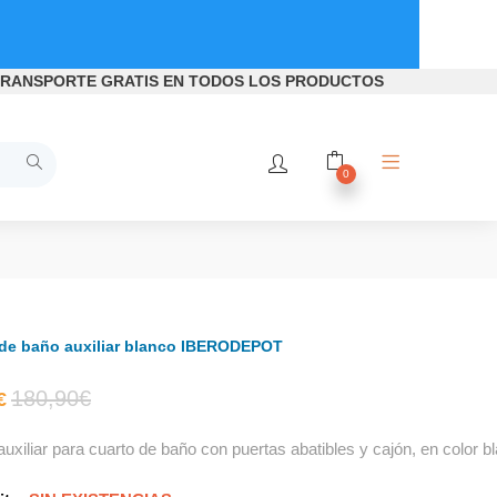
RANSPORTE GRATIS
EN TODOS LOS PRODUCTOS
0
 de baño auxiliar blanco IBERODEPOT
El
El
180,90
€
€
uxiliar para cuarto de baño con puertas abatibles y cajón, en color b
precio
precio