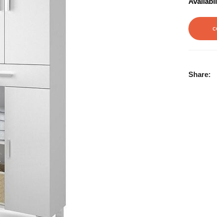
Availabil
C
Share: