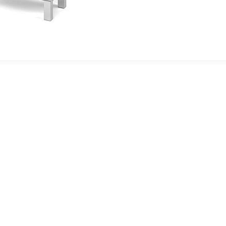
IÓN ADICIONAL
n del lavabo. En color Blanco Brillo, con tiradores y patas metálicas
taje, con un manual y toda la tornillería y herramientas necesarias.
 manual y toda la tornillería y herramientas necesarias.
30 cm de fondo x 182 cm de alto.